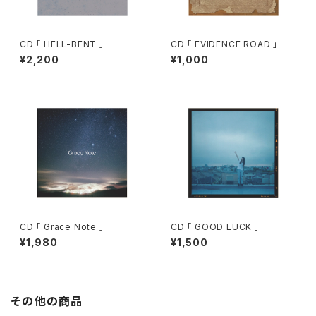
CD 「 HELL-BENT 」
CD 「 EVIDENCE ROAD 」
¥2,200
¥1,000
CD 「 Grace Note 」
CD 「 GOOD LUCK 」
¥1,980
¥1,500
その他の商品