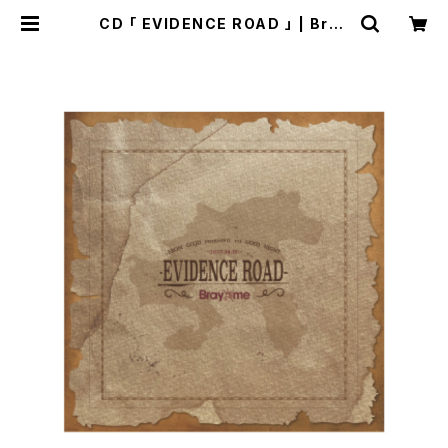
CD 「 EVIDENCE ROAD 」 | Bray
me STORE